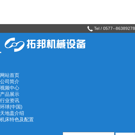
Tel / 0577--86389278
行业资讯
当前位置：
首页
>
行业资讯
市场纸盒成型机的制造工艺
发布日期：[2020-03-19] 点击率：
网站首页
公司简介
目前市场上主要有含热熔胶机纸盒成型机，和无热熔胶机纸
视频中心
盒成型机两种。纸盒成型机的适用范围：该设备适用于制作鞋
产品展示
行业资讯
盒、衬衫盒、手饰盒、礼品盒等高Dang纸盒产品。生产全过程
环球(中国)
自动化，生产效率与传统手工制作相比提高五十倍。在包装机械
天地盖介绍
行业中，成型机系列产品主要有：纸箱成型机和纸盒成型机，其
机床特色及配置
中 纸盒成型机。含热熔胶机纸盒成型机是制作高Dang精品天地
盖纸盒的Zui佳设备。