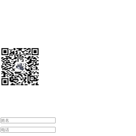
联系人； 周经理13777785617
地址： 温州市洞头区瓯江口新区起步区标准厂房7栋3楼东
电话：0577--86389278
传真：0577--86389268
给我们留言