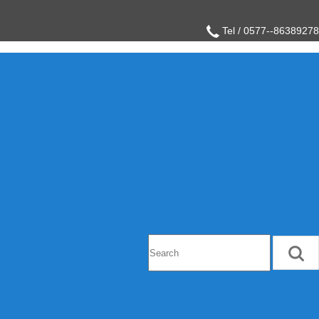
Tel / 0577--86389278