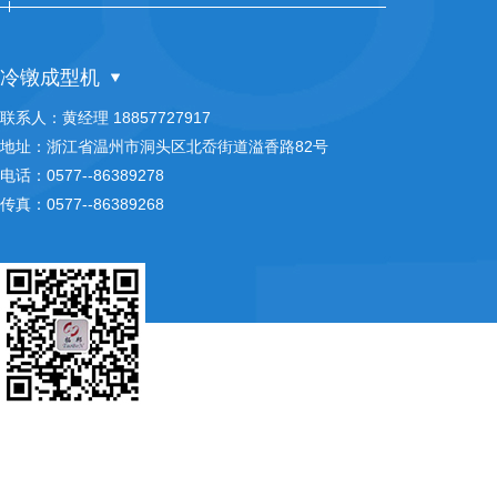
冷镦成型机
联系人：黄经理 18857727917
地址：浙江省温州市洞头区北岙街道溢香路82号
电话：0577--86389278
传真：0577--86389268
纸盒成型机