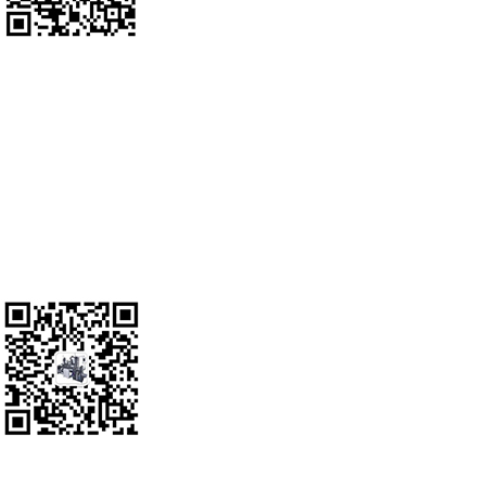
纸盒成型机
联系人； 周经理13777785617
地址： 温州市洞头区瓯江口新区起步区标准厂房7栋3楼东
电话：0577--86389278
传真：0577--86389268